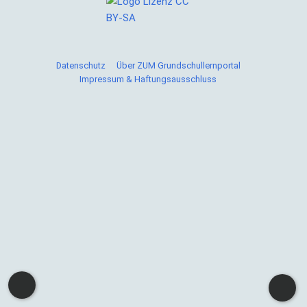
Datenschutz
Über ZUM Grundschullernportal
Impressum & Haftungsausschluss
Cookies helfen uns bei der Bereitstellung von ZUM
Grundschullernportal. Durch die Nutzung von ZUM
Grundschullernportal erklärst du dich damit einverstanden,
dass wir Cookies speichern.
Weitere Informationen
Okay