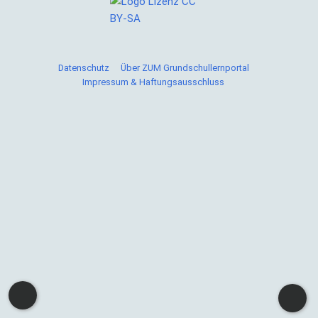
Datenschutz
Über ZUM Grundschullernportal
Impressum & Haftungsausschluss
Cookies helfen uns bei der Bereitstellung von ZUM
Grundschullernportal. Durch die Nutzung von ZUM
Grundschullernportal erklärst du dich damit einverstanden,
dass wir Cookies speichern.
Weitere Informationen
Okay