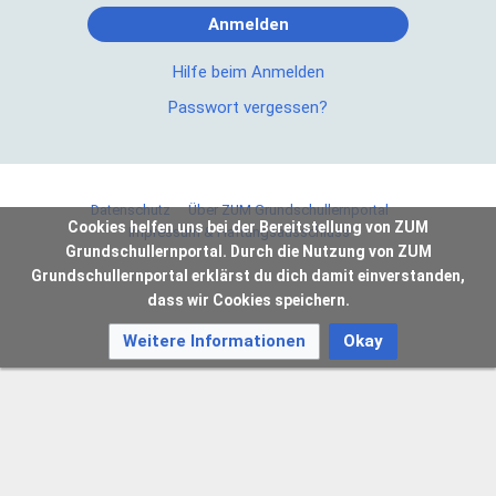
Anmelden
Hilfe beim Anmelden
Passwort vergessen?
Datenschutz
Über ZUM Grundschullernportal
Cookies helfen uns bei der Bereitstellung von ZUM
Impressum & Haftungsausschluss
Grundschullernportal. Durch die Nutzung von ZUM
Grundschullernportal erklärst du dich damit einverstanden,
dass wir Cookies speichern.
Weitere Informationen
Okay