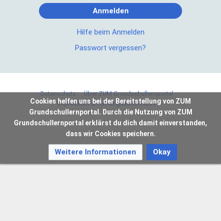
Anmelden
Hilfe beim Anmelden
Passwort vergessen?
Datenschutz
Über ZUM Grundschullernportal
Cookies helfen uns bei der Bereitstellung von ZUM
Impressum & Haftungsausschluss
Grundschullernportal. Durch die Nutzung von ZUM
Grundschullernportal erklärst du dich damit einverstanden,
dass wir Cookies speichern.
Weitere Informationen
Okay