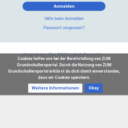
Anmelden
Hilfe beim Anmelden
Passwort vergessen?
Datenschutz
Über ZUM Grundschullernportal
Cookies helfen uns bei der Bereitstellung von ZUM
Impressum & Haftungsausschluss
Grundschullernportal. Durch die Nutzung von ZUM
Grundschullernportal erklärst du dich damit einverstanden,
dass wir Cookies speichern.
Weitere Informationen
Okay