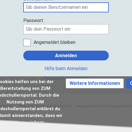
Passwort
Angemeldet bleiben
Anmelden
Hilfe beim Anmelden
Passwort vergessen?
ookies helfen uns bei der
Weitere Informationen
Bereitstellung von ZUM
dschullernportal. Durch die
Nutzung von ZUM
nschutz
Über ZUM Grundschullernportal
Impressum & Haftungsausschlu
dschullernportal erklärst du
damit einverstanden, dass wir
Cookies speichern.