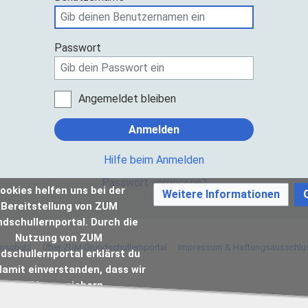
Passwort
Angemeldet bleiben
Anmelden
Hilfe beim Anmelden
Passwort vergessen?
ookies helfen uns bei der
Weitere Informationen
Bereitstellung von ZUM
dschullernportal. Durch die
Nutzung von ZUM
nschutz
Über ZUM Grundschullernportal
Impressum & Haftungsausschlu
dschullernportal erklärst du
damit einverstanden, dass wir
Cookies speichern.