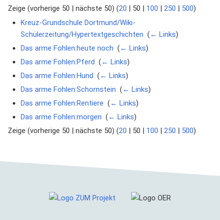
Zeige (
vorherige 50
|
nächste 50
) (
20
|
50
|
100
|
250
|
500
)
Kreuz-Grundschule Dortmund/Wiki-
Schülerzeitung/Hypertextgeschichten
‎
(
← Links
)
Das arme Fohlen:heute noch
‎
(
← Links
)
Das arme Fohlen:Pferd
‎
(
← Links
)
Das arme Fohlen:Hund
‎
(
← Links
)
Das arme Fohlen:Schornstein
‎
(
← Links
)
Das arme Fohlen:Rentiere
‎
(
← Links
)
Das arme Fohlen:morgen
‎
(
← Links
)
Zeige (
vorherige 50
|
nächste 50
) (
20
|
50
|
100
|
250
|
500
)