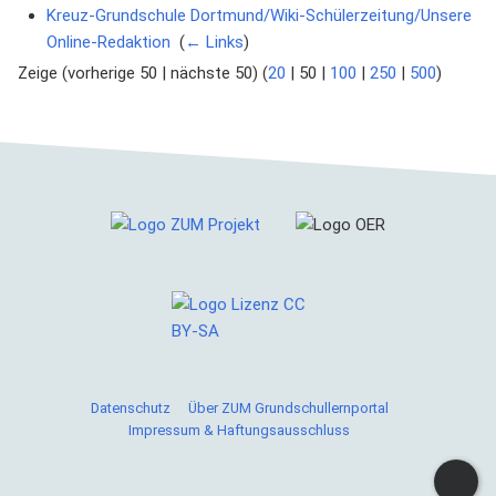
Kreuz-Grundschule Dortmund/Wiki-Schülerzeitung/Unsere
Online-Redaktion
‎
(
← Links
)
Zeige (
vorherige 50
|
nächste 50
) (
20
|
50
|
100
|
250
|
500
)
Cookies helfen uns bei der Bereitstellung von ZUM
Grundschullernportal. Durch die Nutzung von ZUM
Datenschutz
Über ZUM Grundschullernportal
Grundschullernportal erklärst du dich damit einverstanden,
Impressum & Haftungsausschluss
dass wir Cookies speichern.
Weitere Informationen
Okay