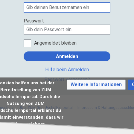
Passwort
Angemeldet bleiben
Anmelden
Hilfe beim Anmelden
Passwort vergessen?
ookies helfen uns bei der
Weitere Informationen
Bereitstellung von ZUM
dschullernportal. Durch die
Nutzung von ZUM
nschutz
Über ZUM Grundschullernportal
Impressum & Haftungsausschlu
dschullernportal erklärst du
damit einverstanden, dass wir
Cookies speichern.