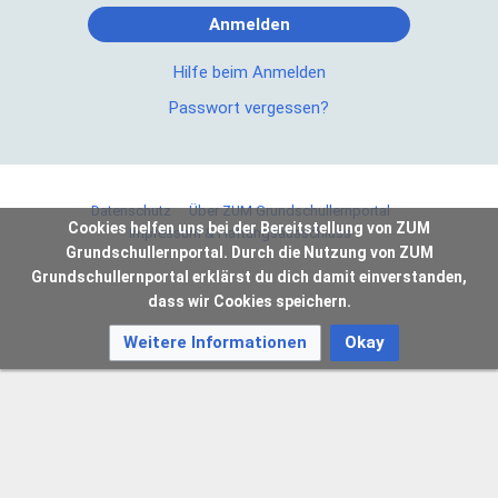
Anmelden
Hilfe beim Anmelden
Passwort vergessen?
Datenschutz
Über ZUM Grundschullernportal
Cookies helfen uns bei der Bereitstellung von ZUM
Impressum & Haftungsausschluss
Grundschullernportal. Durch die Nutzung von ZUM
Grundschullernportal erklärst du dich damit einverstanden,
dass wir Cookies speichern.
Weitere Informationen
Okay