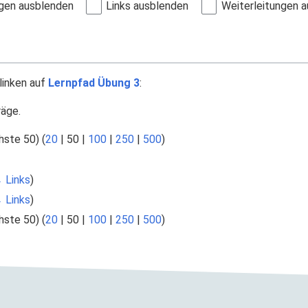
gen ausblenden
Links ausblenden
Weiterleitungen 
linken auf
Lernpfad Übung 3
:
räge.
hste 50
) (
20
|
50
|
100
|
250
|
500
)
 Links
)
 Links
)
hste 50
) (
20
|
50
|
100
|
250
|
500
)