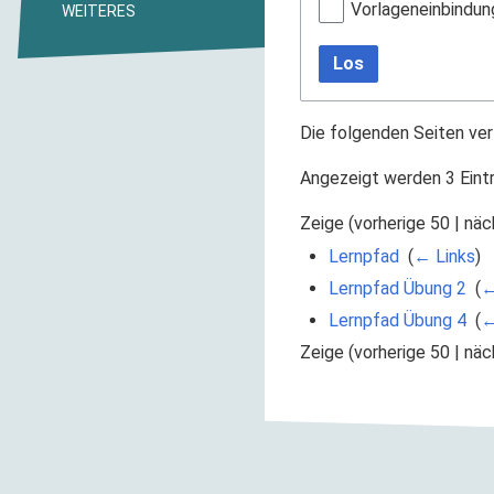
Vorlageneinbindun
WEITERES
Los
Die folgenden Seiten ver
Angezeigt werden 3 Eint
Zeige (
vorherige 50
|
näc
Lernpfad
‎
(
← Links
)
Lernpfad Übung 2
‎
(
←
Lernpfad Übung 4
‎
(
←
Zeige (
vorherige 50
|
näc