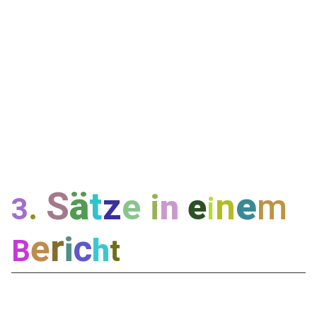
S
ä
t
e
z
e
e
n
m
i
n
.
i
3
r
e
c
i
h
B
t