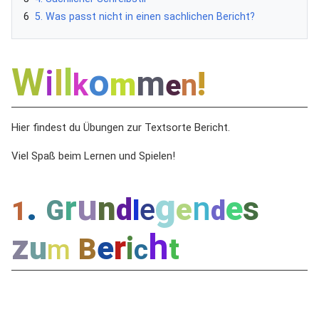
6
5
.
W
a
s
p
a
s
s
t
n
i
c
h
t
i
n
e
i
n
e
n
s
a
c
h
l
i
c
h
e
n
B
e
r
i
c
h
t
?
W
l
o
i
l
m
!
m
k
n
e
Hier findest du Übungen zur Textsorte Bericht.
Viel Spaß beim Lernen und Spielen!
u
g
.
r
n
n
e
s
d
e
e
G
l
d
1
h
z
r
u
e
i
B
t
m
c