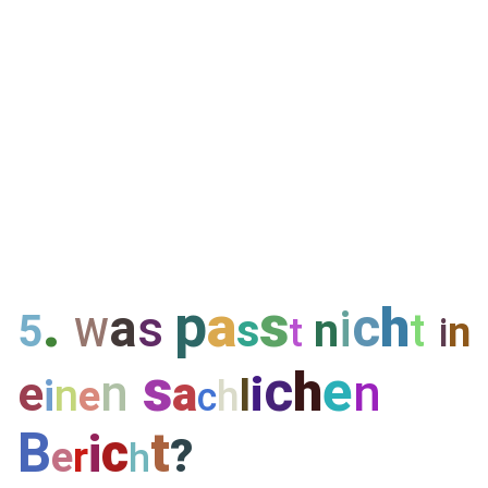
.
p
s
a
c
h
a
s
i
s
n
t
5
n
W
t
i
s
c
e
h
n
n
e
a
i
n
l
i
e
h
c
B
c
t
i
?
e
r
h