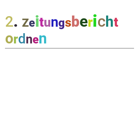
i
i
e
c
2
.
b
h
n
t
r
t
u
s
Z
e
g
o
n
d
r
n
e