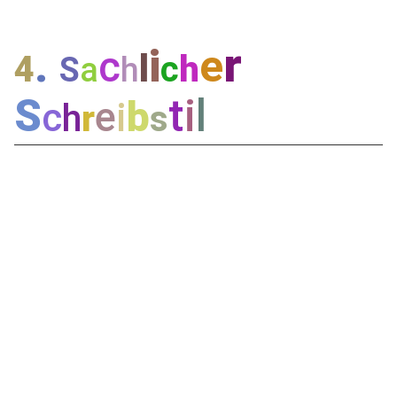
.
r
i
e
c
l
4
c
h
S
a
h
S
t
i
l
e
b
c
i
h
r
s