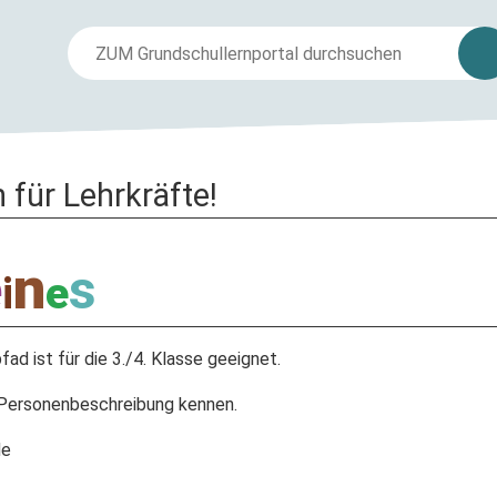
 für Lehrkräfte!
n
e
s
i
e
ad ist für die 3./4. Klasse geeignet.
 Personenbeschreibung kennen.
de