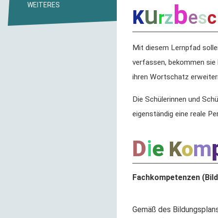
u
b
WEITERES
K
e
r
z
s
c
Mit diesem Lernpfad solle
verfassen, bekommen sie h
ihren Wortschatz erweiter
Die Schülerinnen und Schül
eigenständig eine reale P
i
D
e
m
K
o
Fachkompetenzen (Bild
Gemäß des Bildungsplans