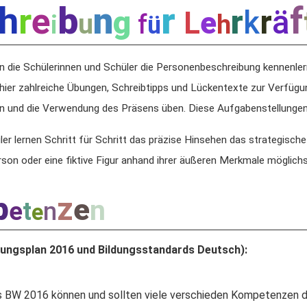
h
b
n
r
f
r
e
r
r
ä
g
k
L
e
u
f
h
i
ü
n die Schülerinnen und Schüler die Personenbeschreibung kennenl
ier zahlreiche Übungen, Schreibtipps und Lückentexte zur Verfügung
n und die Verwendung des Präsens üben. Diese Aufgabenstellungen s
er lernen Schritt für Schritt das präzise Hinsehen das strategische
erson oder eine fiktive Figur anhand ihrer äußeren Merkmale möglic
p
z
e
n
e
t
n
e
ungsplan 2016 und Bildungsstandards Deutsch):
 BW 2016 können und sollten viele verschieden Kompetenzen den