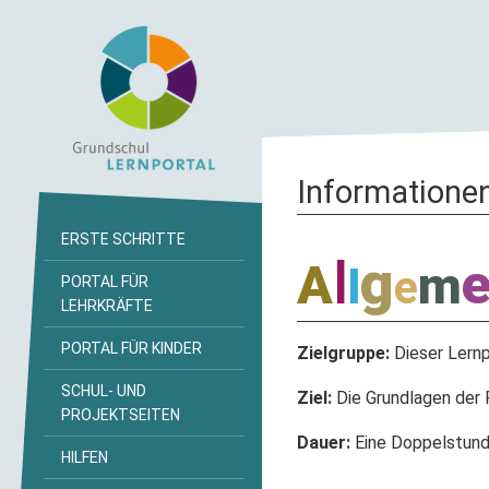
Informationen
ERSTE SCHRITTE
l
g
A
m
l
e
PORTAL FÜR
LEHRKRÄFTE
PORTAL FÜR KINDER
Zielgruppe:
Dieser Lernpf
SCHUL- UND
Ziel:
Die Grundlagen der
PROJEKTSEITEN
Dauer:
Eine Doppelstun
HILFEN