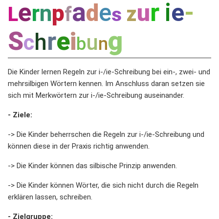
a
e
r
i
-
e
e
d
u
r
n
p
z
L
f
s
g
S
r
e
i
h
c
u
b
n
Die Kinder lernen Regeln zur i-/ie-Schreibung bei ein-, zwei- und
mehrsilbigen Wörtern kennen. Im Anschluss daran setzen sie
sich mit Merkwörtern zur i-/ie-Schreibung auseinander.
- Ziele:
-> Die Kinder beherrschen die Regeln zur i-/ie-Schreibung und
können diese in der Praxis richtig anwenden.
-> Die Kinder können das silbische Prinzip anwenden.
-> Die Kinder können Wörter, die sich nicht durch die Regeln
erklären lassen, schreiben.
- Zielgruppe: