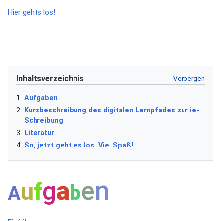
Hier gehts los!
Inhaltsverzeichnis
1
A
u
f
g
a
b
e
n
2
K
u
r
z
b
e
s
c
h
r
e
i
b
u
n
g
d
e
s
d
i
g
i
t
a
l
e
n
L
e
r
n
p
f
a
d
e
s
z
u
r
i
e
-
S
c
h
r
e
i
b
u
n
g
3
L
i
t
e
r
a
t
u
r
4
S
o
,
j
e
t
z
t
g
e
h
t
e
s
l
o
s
.
V
i
e
l
S
p
a
ß
!
n
a
e
g
u
f
b
A