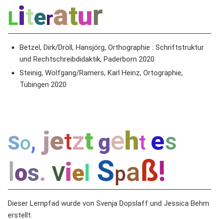
a
r
i
t
u
t
e
L
r
Betzel, Dirk/Dröll, Hansjörg, Orthographie : Schriftstruktur
und Rechtschreibdidaktik, Paderborn 2020
Steinig, Wolfgang/Ramers, Karl Heinz, Ortographie,
Tübingen 2020
e
j
e
z
h
e
t
t
s
,
g
t
S
o
S
ß
!
l
a
i
o
s
e
l
.
V
p
Dieser Lernpfad wurde von Svenja Dopslaff und Jessica Behm
erstellt.