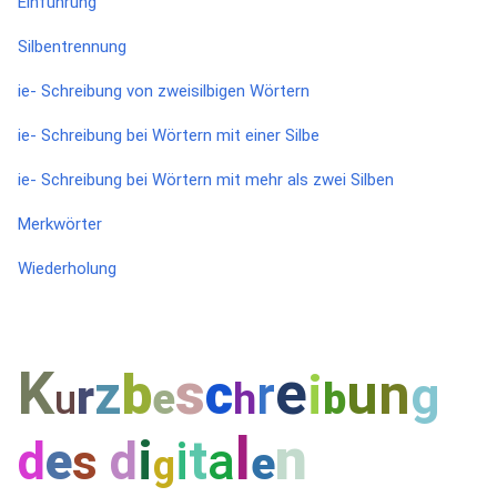
Einführung
Silbentrennung
ie- Schreibung von zweisilbigen Wörtern
ie- Schreibung bei Wörtern mit einer Silbe
ie- Schreibung bei Wörtern mit mehr als zwei Silben
Merkwörter
Wiederholung
K
e
s
b
c
u
n
z
r
i
g
r
e
h
b
u
l
n
i
i
t
d
e
d
a
s
e
g