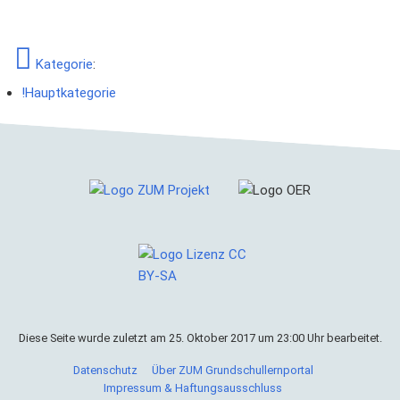
Kategorie
:
!Hauptkategorie
Diese Seite wurde zuletzt am 25. Oktober 2017 um 23:00 Uhr bearbeitet.
Cookies helfen uns bei der Bereitstellung von ZUM
Grundschullernportal. Durch die Nutzung von ZUM
Datenschutz
Über ZUM Grundschullernportal
Grundschullernportal erklärst du dich damit einverstanden,
Impressum & Haftungsausschluss