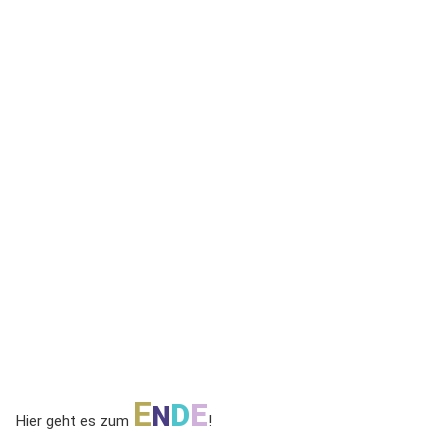
E
D
E
N
Hier geht es zum
!