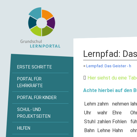
Lernpfad: Das
<
Lernpfad: Das Geister - h
ERSTE SCHRITTE
Hier siehst du eine Tabe
PORTAL FÜR
LEHRKRÄFTE
Achte hierbei auf den 
PORTAL FÜR KINDER
Lehm
zahm
nehmen
la
SCHUL- UND
Uhr
wahr
Ehre
Oh
PROJEKTSEITEN
Stuhl
zahlen
Fohlen
füh
HILFEN
Bahn
Lehne
Hahn
oh