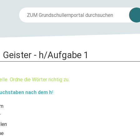
 Geister - h/Aufgabe 1
lle. Ordne die Wörter richtig zu.
Buchstaben nach dem h
!
hm
r
len
ne