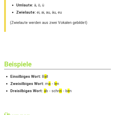
Umlaute:
ä, ö, ü
Zwielaute:
ei, ai, au, äu, eu
(Zwielaute werden aus zwei Vokalen gebildet)
Beispiele
Einsilbiges Wort:
B
a
ll
Zweisilbiges Wort:
m
a
- l
e
n
Dreisilbiges Wort:
a
b - schr
ei
- b
e
n