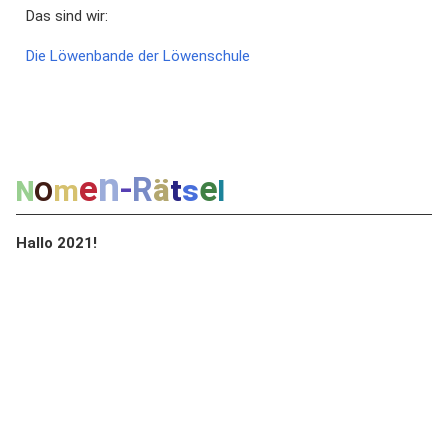
Das sind wir:
Die Löwenbande der Löwenschule
n
-
e
o
e
R
ä
m
t
s
N
l
Hallo 2021!