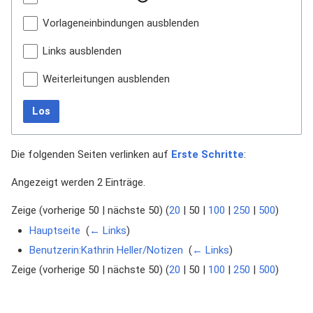
Vorlageneinbindungen ausblenden
Links ausblenden
Weiterleitungen ausblenden
Los
Die folgenden Seiten verlinken auf
Erste Schritte
:
Angezeigt werden 2 Einträge.
Zeige (
vorherige 50
|
nächste 50
) (
20
|
50
|
100
|
250
|
500
)
Hauptseite
‎
(
← Links
)
Benutzerin:Kathrin Heller/Notizen
‎
(
← Links
)
Zeige (
vorherige 50
|
nächste 50
) (
20
|
50
|
100
|
250
|
500
)