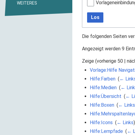
Vorlageneinbindun
WEITERES
Los
Die folgenden Seiten ver
Angezeigt werden 9 Eint
Zeige (
vorherige 50
|
näc
Vorlage:Hilfe Navigat
Hilfe:Farben
‎
(
← Link
Hilfe:Medien
‎
(
← Link
Hilfe:Übersicht
‎
(
← Li
Hilfe:Boxen
‎
(
← Links
Hilfe:Mehrspaltenlay
Hilfe:Icons
‎
(
← Links
)
Hilfe:Lernpfade
‎
(
← L