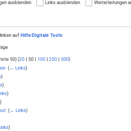
gen ausblenden
Links ausblenden
Weiterleitungen 
linken auf
Hilfe:Digitale Tools
:
räge.
hste 50
) (
20
|
50
|
100
|
250
|
500
)
ion
‎
(
← Links
)
s
)
s
)
nks
)
)
out
‎
(
← Links
)
inks
)