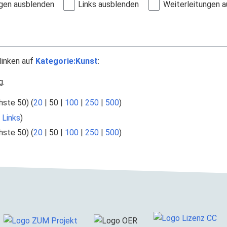
gen ausblenden
Links ausblenden
Weiterleitungen 
linken auf
Kategorie:Kunst
:
g.
hste 50
) (
20
|
50
|
100
|
250
|
500
)
Links
)
hste 50
) (
20
|
50
|
100
|
250
|
500
)