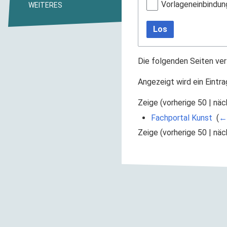
Vorlageneinbindun
WEITERES
Los
Die folgenden Seiten ver
Angezeigt wird ein Eintra
Zeige (
vorherige 50
|
näc
Fachportal Kunst
‎
(
← 
Zeige (
vorherige 50
|
näc