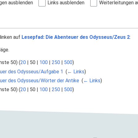
gen ausblenden
Links ausblenden
Weiterleitungen 
linken auf
Lesepfad: Die Abenteuer des Odysseus/Zeus 2
:
räge.
hste 50
) (
20
|
50
|
100
|
250
|
500
)
uer des Odysseus/Aufgabe 1
‎
(
← Links
)
uer des Odysseus/Wörter der Antike
‎
(
← Links
)
hste 50
) (
20
|
50
|
100
|
250
|
500
)