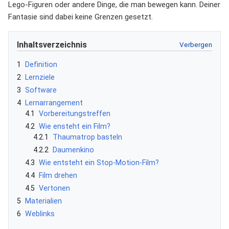
Lego-Figuren oder andere Dinge, die man bewegen kann. Deiner
Fantasie sind dabei keine Grenzen gesetzt.
Inhaltsverzeichnis
1
Definition
2
Lernziele
3
Software
4
Lernarrangement
4.1
Vorbereitungstreffen
4.2
Wie ensteht ein Film?
4.2.1
Thaumatrop basteln
4.2.2
Daumenkino
4.3
Wie entsteht ein Stop-Motion-Film?
4.4
Film drehen
4.5
Vertonen
5
Materialien
6
Weblinks