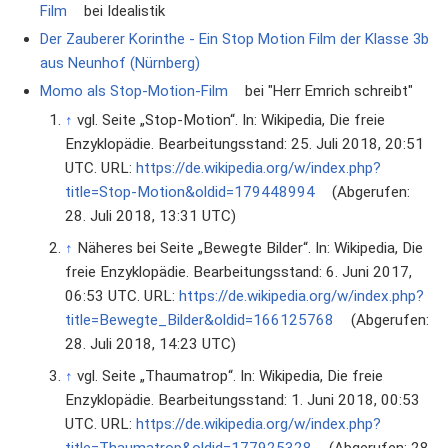
Film
bei Idealistik
Der Zauberer Korinthe - Ein Stop Motion Film der Klasse 3b
aus Neunhof (Nürnberg)
Momo als Stop-Motion-Film
bei "Herr Emrich schreibt"
↑
vgl. Seite „Stop-Motion“. In: Wikipedia, Die freie
Enzyklopädie. Bearbeitungsstand: 25. Juli 2018, 20:51
UTC. URL:
https://de.wikipedia.org/w/index.php?
title=Stop-Motion&oldid=179448994
(Abgerufen:
28. Juli 2018, 13:31 UTC)
↑
Näheres bei Seite „Bewegte Bilder“. In: Wikipedia, Die
freie Enzyklopädie. Bearbeitungsstand: 6. Juni 2017,
06:53 UTC. URL:
https://de.wikipedia.org/w/index.php?
title=Bewegte_Bilder&oldid=166125768
(Abgerufen:
28. Juli 2018, 14:23 UTC)
↑
vgl. Seite „Thaumatrop“. In: Wikipedia, Die freie
Enzyklopädie. Bearbeitungsstand: 1. Juni 2018, 00:53
UTC. URL:
https://de.wikipedia.org/w/index.php?
title=Thaumatrop&oldid=177925328
(Abgerufen: 28.