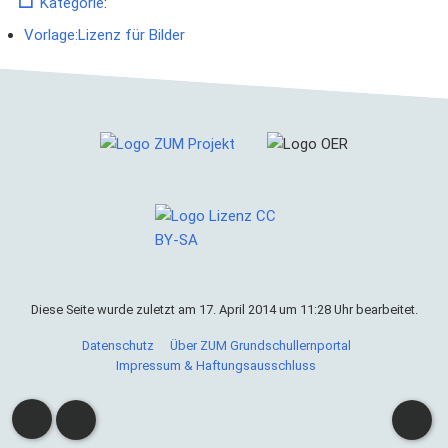
Kategorie
:
Vorlage:Lizenz für Bilder
Diese Seite wurde zuletzt am 17. April 2014 um 11:28 Uhr bearbeitet.
Cookies helfen uns bei der Bereitstellung von ZUM
Grundschullernportal. Durch die Nutzung von ZUM
Datenschutz
Über ZUM Grundschullernportal
Grundschullernportal erklärst du dich damit einverstanden,
Impressum & Haftungsausschluss
dass wir Cookies speichern.
Weitere Informationen
Okay