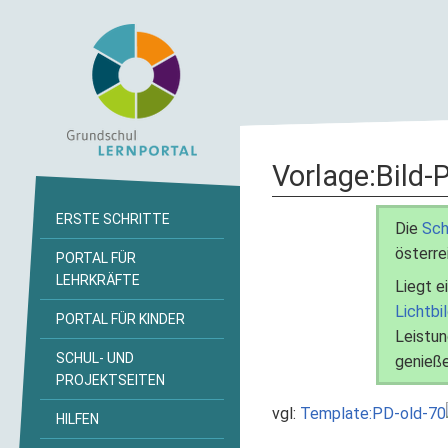
Vorlage
:
Bild-
ERSTE SCHRITTE
Die
Sch
österre
PORTAL FÜR
LEHRKRÄFTE
Liegt e
Lichtbi
PORTAL FÜR KINDER
Leistun
SCHUL- UND
genieße
PROJEKTSEITEN
vgl:
Template:PD-old-70
HILFEN