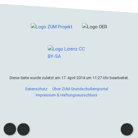
Diese Seite wurde zuletzt am 17. April 2014 um 11:27 Uhr bearbeitet.
Datenschutz
Über ZUM Grundschullernportal
Impressum & Haftungsausschluss
Cookies helfen uns bei der Bereitstellung von ZUM
Grundschullernportal. Durch die Nutzung von ZUM
Grundschullernportal erklärst du dich damit einverstanden,
dass wir Cookies speichern.
Weitere Informationen
Okay