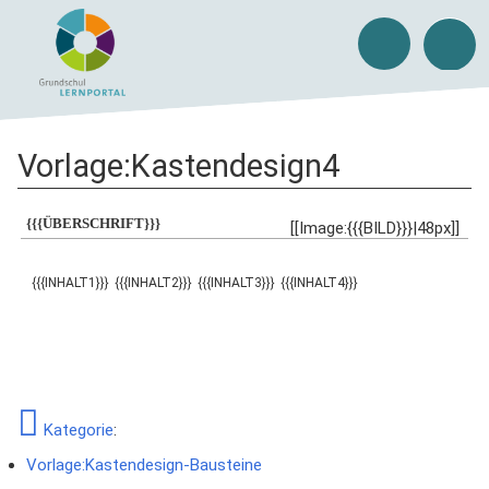
Vorlage
:
Kastendesign4
{{{ÜBERSCHRIFT}}}
[[Image:{{{BILD}}}|48px]]
{{{INHALT1}}}
{{{INHALT2}}}
{{{INHALT3}}}
{{{INHALT4}}}
Kategorie
:
Vorlage:Kastendesign-Bausteine