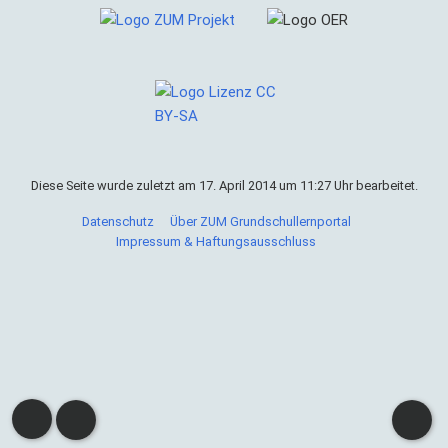
Diese Seite wurde zuletzt am 17. April 2014 um 11:27 Uhr bearbeitet.
Datenschutz
Über ZUM Grundschullernportal
Impressum & Haftungsausschluss
Cookies helfen uns bei der Bereitstellung von ZUM
Grundschullernportal. Durch die Nutzung von ZUM
Grundschullernportal erklärst du dich damit einverstanden,
dass wir Cookies speichern.
Weitere Informationen
Okay