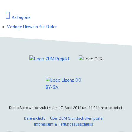
Kategorie
:
Vorlage:Hinweis für Bilder
Diese Seite wurde zuletzt am 17. April 2014 um 11:31 Uhr bearbeitet.
Cookies helfen uns bei der Bereitstellung von ZUM
Grundschullernportal. Durch die Nutzung von ZUM
Datenschutz
Über ZUM Grundschullernportal
Grundschullernportal erklärst du dich damit einverstanden,
Impressum & Haftungsausschluss
dass wir Cookies speichern.