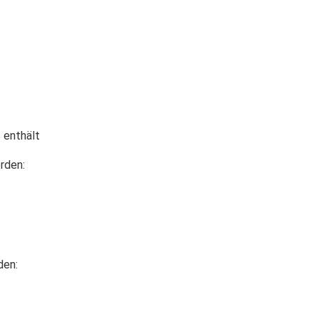
 enthält
rden:
den: