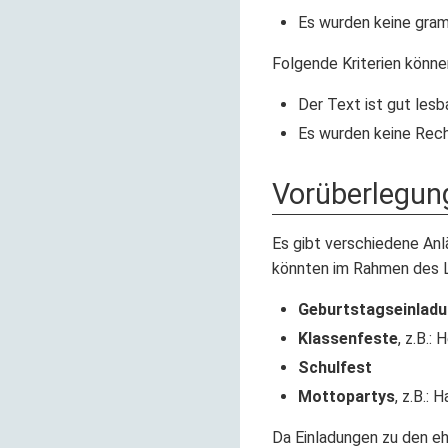
Es wurden keine gra
Folgende Kriterien könn
Der Text ist gut lesba
Es wurden keine Rech
Vorüberlegun
Es gibt verschiedene Anl
könnten im Rahmen des L
Geburtstagseinlad
Klassenfeste
, z.B.:
Schulfest
Mottopartys
, z.B.:
Da Einladungen zu den eh