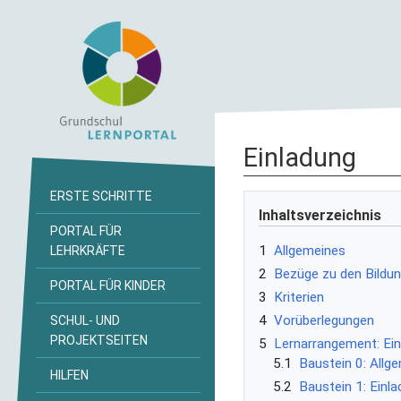
Einladung
ERSTE SCHRITTE
Inhaltsverzeichnis
PORTAL FÜR
1
Allgemeines
LEHRKRÄFTE
2
Bezüge zu den Bildu
PORTAL FÜR KINDER
3
Kriterien
4
Vorüberlegungen
SCHUL- UND
PROJEKTSEITEN
5
Lernarrangement: Ein
5.1
Baustein 0: Allg
HILFEN
5.2
Baustein 1: Einl