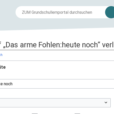
uf „Das arme Fohlen:heute noch“ ver
ch
ite