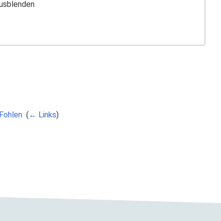
ausblenden
Fohlen
‎
(
← Links
)