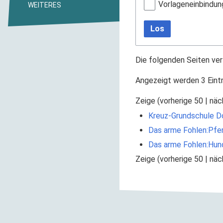
Vorlageneinbindun
WEITERES
Los
Die folgenden Seiten ver
Angezeigt werden 3 Eint
Zeige (
vorherige 50
|
näc
Kreuz-Grundschule D
Das arme Fohlen:Pfe
Das arme Fohlen:Hun
Zeige (
vorherige 50
|
näc