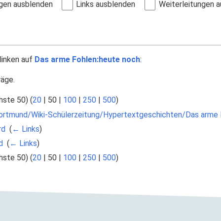
gen ausblenden
Links ausblenden
Weiterleitungen 
linken auf
Das arme Fohlen:heute noch
:
räge.
hste 50
) (
20
|
50
|
100
|
250
|
500
)
ortmund/Wiki-Schülerzeitung/Hypertextgeschichten/Das arme 
rd
‎
(
← Links
)
d
‎
(
← Links
)
hste 50
) (
20
|
50
|
100
|
250
|
500
)