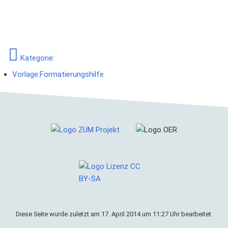
Kategorie
:
Vorlage:Formatierungshilfe
Diese Seite wurde zuletzt am 17. April 2014 um 11:27 Uhr bearbeitet.
Cookies helfen uns bei der Bereitstellung von ZUM
Grundschullernportal. Durch die Nutzung von ZUM