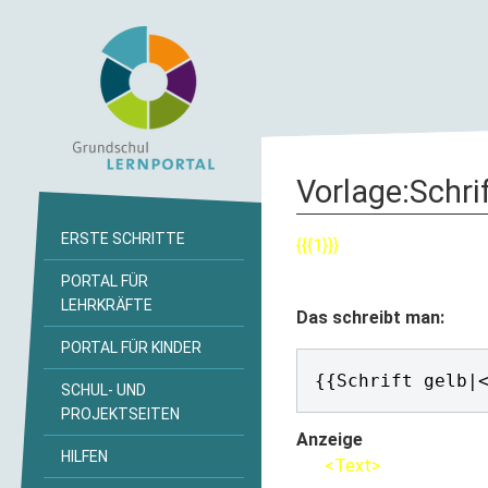
Vorlage
:
Schri
ERSTE SCHRITTE
{{{1}}}
PORTAL FÜR
LEHRKRÄFTE
Das schreibt man:
PORTAL FÜR KINDER
{{Schrift gelb|
SCHUL- UND
PROJEKTSEITEN
Anzeige
HILFEN
<Text>